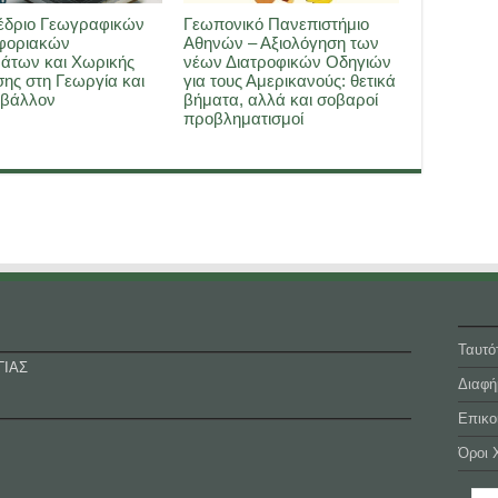
έδριο Γεωγραφικών
Γεωπονικό Πανεπιστήμιο
φοριακών
Αθηνών – Αξιολόγηση των
άτων και Χωρικής
νέων Διατροφικών Οδηγιών
ης στη Γεωργία και
για τους Αμερικανούς: θετικά
ιβάλλον
βήματα, αλλά και σοβαροί
προβληματισμοί
Ταυτό
ΓΙΑΣ
Διαφή
Επικο
Όροι 