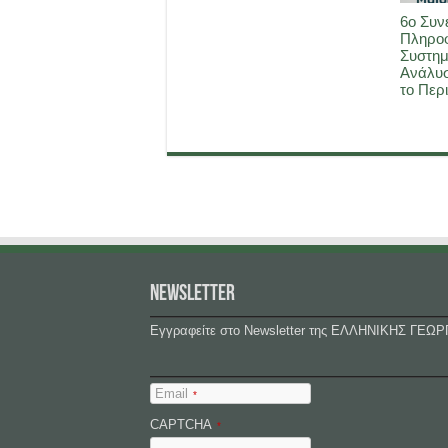
6ο Συν
Πληρο
Συστημ
Ανάλυσ
το Περ
NEWSLETTER
Εγγραφείτε στο Newsletter της ΕΛΛΗΝΙΚΗΣ ΓΕΩΡ
Email
*
CAPTCHA
*