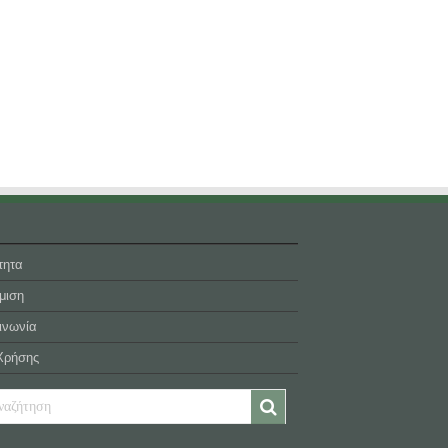
τητα
μιση
ινωνία
Χρήσης