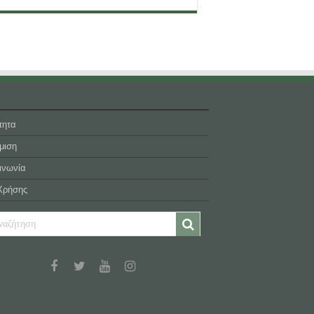
τητα
μιση
ινωνία
Χρήσης