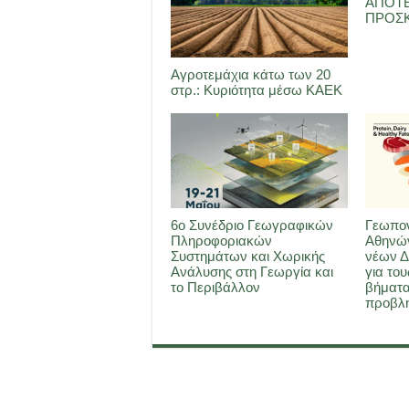
ΑΠΟΤ
ΠΡΟΣΚ
Αγροτεμάχια κάτω των 20
στρ.: Κυριότητα μέσω ΚΑΕΚ
6ο Συνέδριο Γεωγραφικών
Γεωπον
Πληροφοριακών
Αθηνών
Συστημάτων και Χωρικής
νέων Δ
Ανάλυσης στη Γεωργία και
για του
το Περιβάλλον
βήματα
προβλη