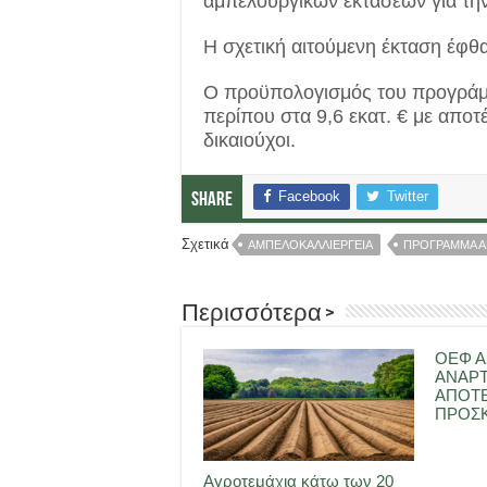
αμπελουργικών εκτάσεων για τη
Η σχετική αιτούμενη έκταση έφθα
Ο προϋπολογισμός του προγράμμ
περίπου στα 9,6 εκατ. € με αποτέ
δικαιούχοι.
Facebook
Twitter
Share
Σχετικά
ΑΜΠΕΛΟΚΑΛΛΙΕΡΓΕΙΑ
ΠΡΟΓΡΑΜΜΑ 
Περισσότερα >
ΟΕΦ Α
ΑΝΑΡ
ΑΠΟΤ
ΠΡΟΣΚ
Αγροτεμάχια κάτω των 20