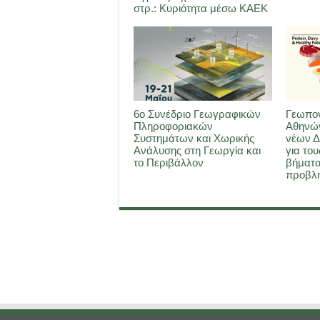
στρ.: Κυριότητα μέσω ΚΑΕΚ
6ο Συνέδριο Γεωγραφικών
Γεωπον
Πληροφοριακών
Αθηνών
Συστημάτων και Χωρικής
νέων Δ
Ανάλυσης στη Γεωργία και
για του
το Περιβάλλον
βήματα
προβλη