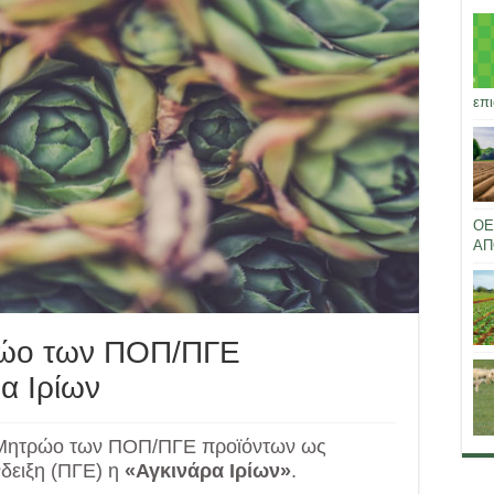
επι
ΟΕ
ΑΠ
ρώο των ΠΟΠ/ΠΓΕ
α Ιρίων
Μητρώο των ΠΟΠ/ΠΓΕ προϊόντων ως
δειξη (ΠΓΕ) η
«Αγκινάρα Ιρίων»
.