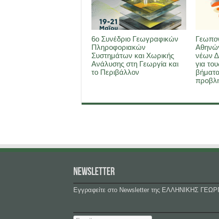
6ο Συνέδριο Γεωγραφικών
Γεωπον
Πληροφοριακών
Αθηνών
Συστημάτων και Χωρικής
νέων Δ
Ανάλυσης στη Γεωργία και
για του
το Περιβάλλον
βήματα
προβλη
NEWSLETTER
Εγγραφείτε στο Newsletter της ΕΛΛΗΝΙΚΗΣ ΓΕΩΡ