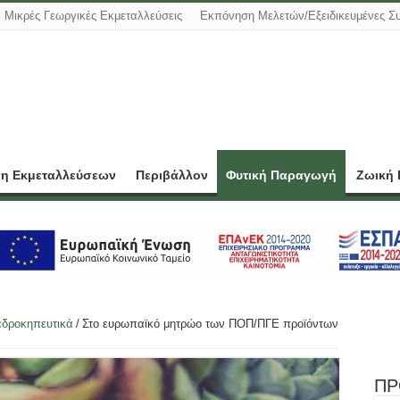
Μικρές Γεωργικές Εκμεταλλεύσεις
Εκπόνηση Μελετών/Εξειδικευμένες Σ
ση Εκμεταλλεύσεων
Περιβάλλον
Φυτική Παραγωγή
Ζωική
εδροκηπευτικά
/
Στο ευρωπαϊκό μητρώο των ΠΟΠ/ΠΓΕ προϊόντων
ΠΡ