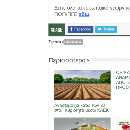
Δείτε όλα τα ευρωπαϊκά γεωργικ
ΠΟΠ/ΠΓΕ
εδώ
.
Facebook
Twitter
Share
Σχετικά
ΑΓΚΙΝΑΡΑ
Περισσότερα >
ΟΕΦ Α
ΑΝΑΡ
ΑΠΟΤ
ΠΡΟΣΚ
Αγροτεμάχια κάτω των 20
στρ.: Κυριότητα μέσω ΚΑΕΚ