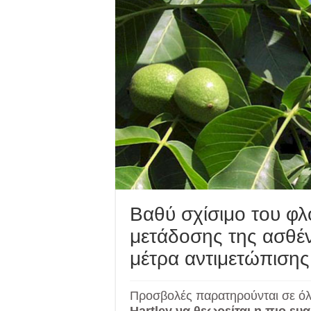
Βαθύ σχίσιμο του φλ
μετάδοσης της ασθέν
μέτρα αντιμετώπισης
Προσβολές παρατηρούνται σε όλε
Hartley να θεωρείται η πιο ευ