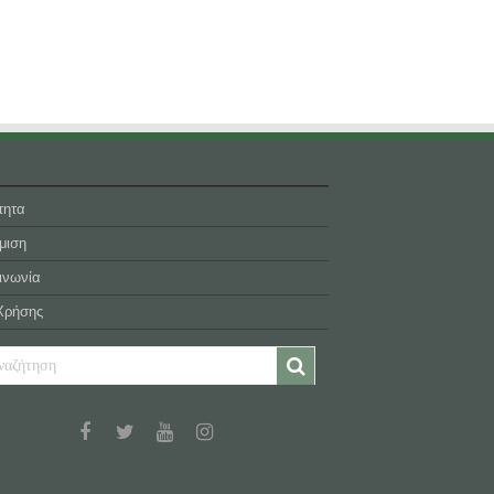
τητα
μιση
ινωνία
Χρήσης