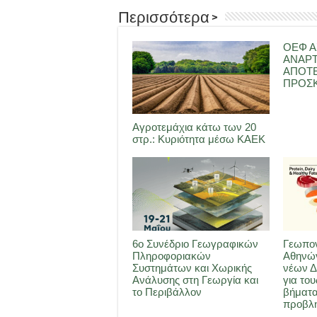
Περισσότερα >
ΟΕΦ Α
ΑΝΑΡ
ΑΠΟΤ
ΠΡΟΣΚ
Αγροτεμάχια κάτω των 20
στρ.: Κυριότητα μέσω ΚΑΕΚ
6ο Συνέδριο Γεωγραφικών
Γεωπον
Πληροφοριακών
Αθηνών
Συστημάτων και Χωρικής
νέων Δ
Ανάλυσης στη Γεωργία και
για του
το Περιβάλλον
βήματα
προβλη