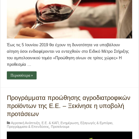
Έως τις 5 Ιουνίου 2019 θα έχουν τη δυνατότητα να υποβάλουν
αίτηση όσοι ενδιαφέρονται να ενταχθούν στο Ειδικό Μέτρο Στήριξης
του αμπελοοινικού τομέα «Προώθηση οίνων σε τρίτες χώρες» Η
προθεσμία …
Περισσότερα »
Προγράμματα προώθησης αγροδιατροφικών
προϊόντων της Ε.Ε. – Ξεκίνησε η υποβολή
προτάσεων
Αγροτική Ανάπτυξη
,
Ε.Ε. & ΚΑΠ
,
Ενημέρωση
,
Εξαγωγές & Εμπόριο
,
Προγράμματα & Επενδύσεις
,
Προτείνουμε