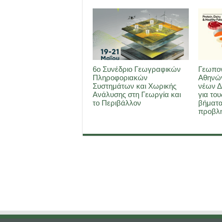
6ο Συνέδριο Γεωγραφικών
Γεωπον
Πληροφοριακών
Αθηνών
Συστημάτων και Χωρικής
νέων Δ
Ανάλυσης στη Γεωργία και
για του
το Περιβάλλον
βήματα
προβλη