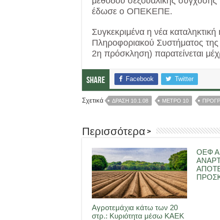
μεθόδου σεξουαλικής σύγχυσης
έδωσε ο ΟΠΕΚΕΠΕ.
Συγκεκριμένα η νέα καταληκτικ
Πληροφοριακού Συστήματος της 
2η πρόσκληση) παρατείνεται μέχρ
Facebook
Twitter
Share
Σχετικά
ΔΡΑΣΗ 10.1.08
ΜΕΤΡΟ 10
ΠΡΟΓΡ
Περισσότερα >
ΟΕΦ Α
ΑΝΑΡ
ΑΠΟΤ
ΠΡΟΣΚ
Αγροτεμάχια κάτω των 20
στρ.: Κυριότητα μέσω ΚΑΕΚ