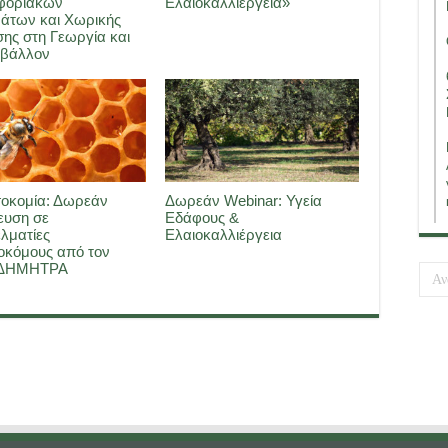
φοριακών
Ελαιοκαλλιέργεια»
άτων και Χωρικής
ης στη Γεωργία και
ιβάλλον
οκομία: Δωρεάν
Δωρεάν Webinar: Υγεία
ευση σε
Εδάφους &
λματίες
Ελαιοκαλλιέργεια
οκόμους από τον
 ΔΗΜΗΤΡΑ