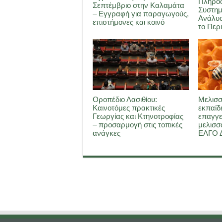
Πληρο
Σεπτέμβριο στην Καλαμάτα
Συστημ
– Εγγραφή για παραγωγούς,
Ανάλυσ
επιστήμονες και κοινό
το Περ
Οροπέδιο Λασιθίου:
Μελισσ
Καινοτόμες πρακτικές
εκπαίδ
Γεωργίας και Κτηνοτροφίας
επαγγε
– προσαρμογή στις τοπικές
μελισσ
ανάγκες
ΕΛΓΟ