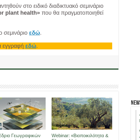
ντηθούν στο ειδικό διαδικτυακό σεμινάριο
r plant health»
που θα πραγματοποιηθεί
ο σεμινάριο
εδώ
.
ια εγγραφή
εδώ
.
New
έδριο Γεωγραφικών
Webinar: «Βιοποικιλότητα &