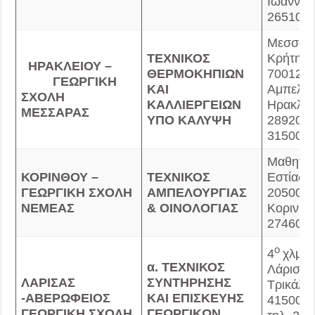
Ιωαννίν
26510 9
Μεσσαρ
ΤΕΧΝΙΚΟΣ
Κρήτης,
ΗΡΑΚΛΕΙΟΥ –
ΘΕΡΜΟΚΗΠΙΩΝ
70012,
ΓΕΩΡΓΙΚΗ
ΚΑΙ
Αμπελο
ΣΧΟΛΗ
ΚΑΛΛΙΕΡΓΕΙΩΝ
Ηρακλεί
ΜΕΣΣΑΡΑΣ
ΥΠΟ ΚΑΛΥΨΗ
28920 3
31500
Μαθητικ
ΚΟΡΙΝΘΟΥ –
ΤΕΧΝΙΚΟΣ
Εστίας 3
ΓΕΩΡΓΙΚΗ ΣΧΟΛΗ
ΑΜΠΕΛΟΥΡΓΙΑΣ
20500, 
ΝΕΜΕΑΣ
& ΟΙΝΟΛΟΓΙΑΣ
Κορινθία
27460 2
ο
4
χλμ Ε
α.
ΤΕΧΝΙΚΟΣ
Λάρισας
ΛΑΡΙΣΑΣ
ΣΥΝΤΗΡΗΣΗΣ
Τρικάλω
-ΑΒΕΡΩΦΕΙΟΣ
ΚΑΙ ΕΠΙΣΚΕΥΗΣ
41500, 
ΓΕΩΡΓΙΚΗ ΣΧΟΛΗ
ΓΕΩΡΓΙΚΩΝ