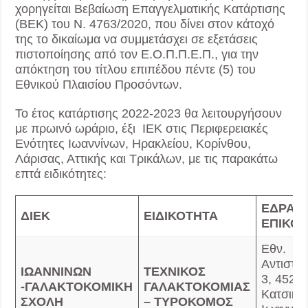
χορηγείται Βεβαίωση Επαγγελματικής Κατάρτισης
(ΒΕΚ) του Ν. 4763/2020, που δίνει στον κάτοχό
της το δικαίωμα να συμμετάσχει σε εξετάσεις
πιστοποίησης από τον Ε.Ο.Π.Π.Ε.Π., για την
απόκτηση του τίτλου επιπέδου πέντε (5) του
Εθνικού Πλαισίου Προσόντων.
Το έτος κατάρτισης 2022-2023 θα λειτουργήσουν
με πρωινό ωράριο, έξι ΙΕΚ στις Περιφερειακές
Ενότητες Ιωαννίνων, Ηρακλείου, Κορίνθου,
Λάρισας, Αττικής και Τρικάλων, με τις παρακάτω
επτά ειδικότητες:
ΕΔΡΑ
ΔΙΕΚ
ΕΙΔΙΚΟΤΗΤΑ
ΕΠΙΚΟΙ
Εθν.
Αντιστά
ΙΩΑΝΝΙΝΩΝ
ΤΕΧΝΙΚΟΣ
3, 45221
-ΓΑΛΑΚΤΟΚΟΜΙΚΗ
ΓΑΛΑΚΤΟΚΟΜΙΑΣ
Κατσικά
ΣΧΟΛΗ
– ΤΥΡΟΚΟΜΟΣ