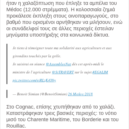
ήταν η χαλαζόπτωση που έπληξε τα αμπέλια του
Médoc (12.000 στρέμματα). Η κολοσσιαία ζημιά
προκάλεσε έκπληξη στους οινοπαραγωγούς, στο
βαθμό που ορισμένοι αρνήθηκαν να μιλήσουν, ενώ
οι συνάδελφοί τους σε άλλες περιοχές έστειλαν
μηνύματα υποστήριξης στα κοινωνικά δίκτυα.
Je tiens à témoigner toute ma solidarité aux agriculteurs et aux
girondins touchés par la grêle.
Je saisirai en séance
@AssembleeNat
dès cet après-midi le
ministre de l’agriculture
@StTRAVERT
sur le sujet.
#EGALIM
pic.twitter.com/eiRLzK4Y6y
— Benoit Simian (@BenoitSimian)
26 Μαΐου 2018
Στο Cognac, επίσης χτυπήθηκαν από το χαλάζι.
Καταστράφηκαν τρεις βασικές περιοχές: το νότιο
μισό του Charente Maritime, του Borderie και του
Rouillac.