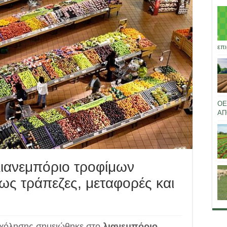
επι
ΟΕ
ΑΠ
ιανεμπόριο τροφίμων
ως τράπεζες, μεταφορές και
σχόλησης σημειώθηκε στο
λιανεμπόριο