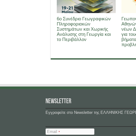
6ο Συνέδριο Γεωγραφικών
Γεωπον
Πληροφοριακών
Αθηνών
Συστημάτων και Χωρικής
νέων Δ
Ανάλυσης στη Γεωργία και
για του
το Περιβάλλον
βήματα
προβλη
NEWSLETTER
Εγγραφείτε στο Newsletter της ΕΛΛΗΝΙΚΗΣ ΓΕΩΡ
Email
*