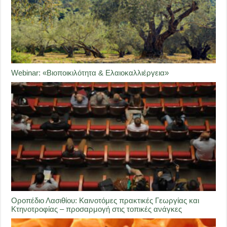
Webinar: «Βιοποικιλότητα & Ελαιοκαλλιέργεια»
Οροπέδιο Λασιθίου: Καινοτόμες πρακτικές Γεωργίας και
Κτηνοτροφίας – προσαρμογή στις τοπικές ανάγκες