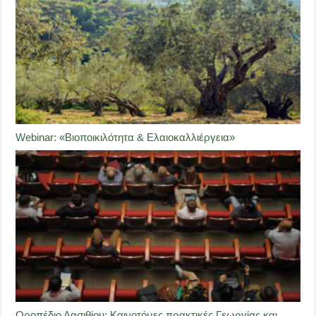
Webinar: «Βιοποικιλότητα & Ελαιοκαλλιέργεια»
Οροπέδιο Λασιθίου: Καινοτόμες πρακτικές Γεωργίας και