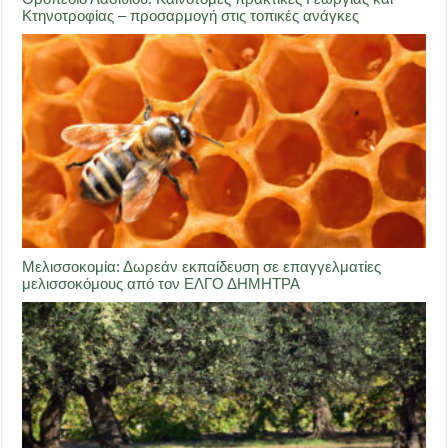
Κτηνοτροφίας – προσαρμογή στις τοπικές ανάγκες
Μελισσοκομία: Δωρεάν εκπαίδευση σε επαγγελματίες
μελισσοκόμους από τον ΕΛΓΟ ΔΗΜΗΤΡΑ