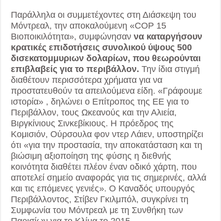
Παράλληλα οι συμμετέχοντες στη Διάσκεψη του
Μόντρεαλ, την αποκαλούμενη «COP 15
Βιοποικιλότητα», συμφώνησαν
να καταργήσουν
κρατικές επιδοτήσεις συνολικού ύψους 500
δισεκατομμυριων δολαρίων, που θεωρούνται
επιβλαβείς για το περιβάλλον.
Την ίδια στιγμή
διαθέτουν περισσότερα χρήματα για να
προστατευθούν τα απειλούμενα είδη. «Γράφουμε
ιστορία» , δηλώνει ο Επίτροπος της ΕΕ για το
Περιβάλλον, τους Ωκεανούς και την Αλιεία,
Βιργκίνιους Σινκεβίκιους. Η πρόεδρος της
Κομισιόν, Ούρσουλα φον ντερ Λάιεν, υποστηρίζει
ότι «για την προστασία, την αποκατάσταση και τη
βιώσιμη αξιοποίηση της φύσης η διεθνής
κοινότητα διαθέτει πλέον έναν οδικό χάρτη, που
αποτελεί σημείο αναφοράς για τις σημερινές, αλλά
και τις επόμενες γενιές». Ο Καναδός υπουργός
Περιβάλλοντος, Στίβεν Γκιλμπόλ, συγκρίνει τη
Συμφωνία του Μόντρεαλ με τη Συνθήκη των
Παρισίων για το Κλίμα το 2015.