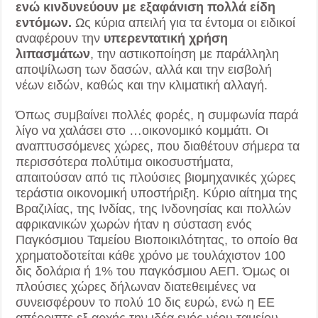
ενώ κινδυνεύουν με εξαφάνιση πολλά είδη
εντόμων.
Ως κύρια απειλή για τα έντομα οι ειδικοί
αναφέρουν την
υπερεντατική χρήση
λιπασμάτων
, την αστικοποίηση με παράλληλη
αποψίλωση των δασών, αλλά και την εισβολή
νέων ειδών, καθώς και την κλιματική αλλαγή.
Όπως συμβαίνει πολλές φορές, η συμφωνία παρά
λίγο να χαλάσει στο …οικονομικό κομμάτι. Οι
αναπτυσσόμενες χώρες, που διαθέτουν σήμερα τα
περισσότερα πολύτιμα οικοσυστήματα,
απαιτούσαν από τις πλούσιες βιομηχανικές χώρες
τεράστια οικονομική υποστήριξη. Κύριο αίτημα της
Βραζιλίας, της Ινδίας, της Ινδονησίας και πολλών
αφρικανικών χωρών ήταν η σύσταση ενός
Παγκόσμιου Ταμείου Βιοποικιλότητας, το οποίο θα
χρηματοδοτείται κάθε χρόνο με τουλάχιστον 100
δις δολάρια ή 1% του παγκόσμιου ΑΕΠ. Όμως οι
πλούσιες χώρες δήλωναν διατεθειμένες να
συνεισφέρουν το πολύ 10 δις ευρώ, ενώ η ΕΕ
απέρριπτε εξ αρχής την ιδέα ενός νέου ταμείου.