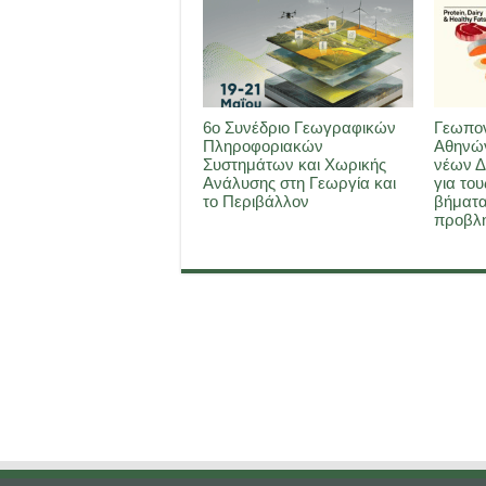
6ο Συνέδριο Γεωγραφικών
Γεωπον
Πληροφοριακών
Αθηνών
Συστημάτων και Χωρικής
νέων Δ
Ανάλυσης στη Γεωργία και
για του
το Περιβάλλον
βήματα
προβλη