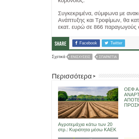
κορονοϊός.
Συγκεκριμένα, σύμφωνα με ανακ
Ανάπτυξης και Τροφίμων, θα κα
εκατ. ευρώ σε 866 παραγωγούς
Facebook
Twitter
Share
Σχετικά
ΕΝΙΣΧΥΣΕΙΣ
ΣΠΑΡΑΓΓΙΑ
Περισσότερα >
ΟΕΦ Α
ΑΝΑΡ
ΑΠΟΤ
ΠΡΟΣΚ
Αγροτεμάχια κάτω των 20
στρ.: Κυριότητα μέσω ΚΑΕΚ