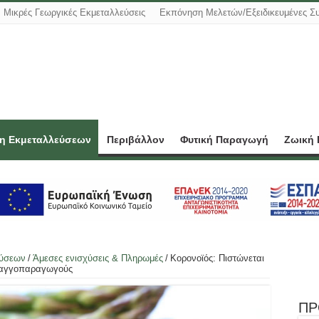
Μικρές Γεωργικές Εκμεταλλεύσεις
Εκπόνηση Μελετών/Εξειδικευμένες Σ
ση Εκμεταλλεύσεων
Περιβάλλον
Φυτική Παραγωγή
Ζωική
εύσεων
/
Άμεσες ενισχύσεις & Πληρωμές
/
Κορονοϊός: Πιστώνεται
αραγγοπαραγωγούς
ΠΡ