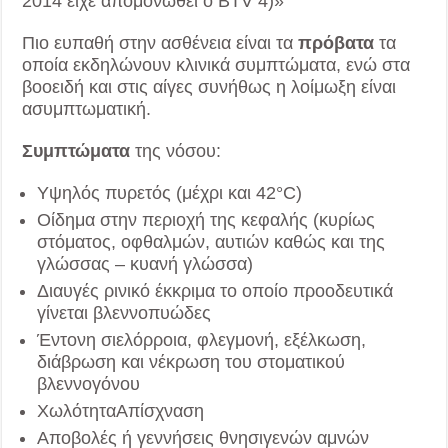
2014 είχε απομονωθεί ο BTV 4)»
Πιο ευπαθή στην ασθένεια είναι τα
πρόβατα
τα
οποία εκδηλώνουν κλινικά συμπτώματα, ενώ στα
βοοειδή και στις αίγες συνήθως η λοίμωξη είναι
ασυμπτωματική.
Συμπτώματα
της νόσου:
Υψηλός πυρετός (μέχρι και 42°C)
Οίδημα στην περιοχή της κεφαλής (κυρίως
στόματος, οφθαλμών, αυτιών καθώς και της
γλώσσας – κυανή γλώσσα)
Διαυγές ρινικό έκκριμα το οποίο προοδευτικά
γίνεται βλεννοπυώδες
Έντονη σιελόρροια, φλεγμονή, εξέλκωση,
διάβρωση και νέκρωση του στοματικού
βλεννογόνου
ΧωλότηταΑπίσχναση
Αποβολές ή γεννήσεις θνησιγενών αμνών