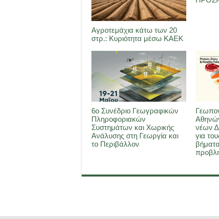
Αγροτεμάχια κάτω των 20
στρ.: Κυριότητα μέσω ΚΑΕΚ
6ο Συνέδριο Γεωγραφικών
Γεωπον
Πληροφοριακών
Αθηνών
Συστημάτων και Χωρικής
νέων Δ
Ανάλυσης στη Γεωργία και
για του
το Περιβάλλον
βήματα
προβλη