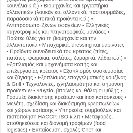
κουνέλια κ.ά.) • Βιομηχανίες και εργαστήρια
αλλαντικών (λουκάνικα, αλλαντικά, παστουρμάδες,
παραδοσιακά τοπικά προϊόντα κ.ά.) •
Αντιπρόσωποι ξένων σφαγείων • Ελληνικές
κτηνοτροφικές και πτηνοτροφικές μονάδες •
Πρώτες ύλες για τη βιομηχανία και την
αλλαντοποιία • Μπαχαρικά, dressing και μαρινάτες
• Προϊόντα συνοδευτικά του κρέατος (πίτες,
πατάτες, ψωμάκια, σαλάτες, ζυμαρικά, λάδια κ.ά.) •
Εξοπλισμός και μηχανήματα κοπής και
επεξεργασίας κρέατος • Εξοπλισμός συσκευασίας
και ζύγισης • Εξοπλισμός επαγγελματικής κουζίνας
& Grill • Τεχνολογίες, ιχνηλασιμότητα και σήμανση
προϊόντων • Ψυγεία, βιτρίνες και θάλαμοι ψύξης •
Γραμμές διακίνησης κρεάτων και inox κατασκευές •
Μελέτη, σχεδίαση και διακόσμηση κρεοπωλείων
και χώρων εστίασης • Υπηρεσίες συμβούλων και
πιστοποίηση HACCP, ISO κ.λπ • Μεταφορές,
αποθηκεύσεις και διανομή τροφίμων (food
logistics) • Εκπαίδευση, σχολές Chef και