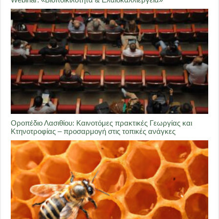
Οροπέδιο Λασιθίου: Καινοτόμες πρακτικές Γεωργίας και
Κτηνοτροφίας – προσαρμογή στις τοπικές ανάγκες