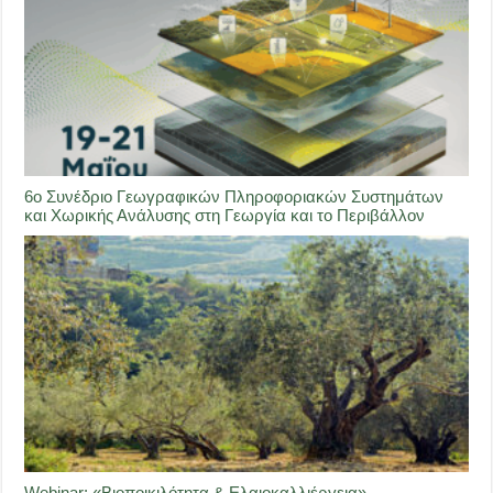
6ο Συνέδριο Γεωγραφικών Πληροφοριακών Συστημάτων
και Χωρικής Ανάλυσης στη Γεωργία και το Περιβάλλον
Webinar: «Βιοποικιλότητα & Ελαιοκαλλιέργεια»