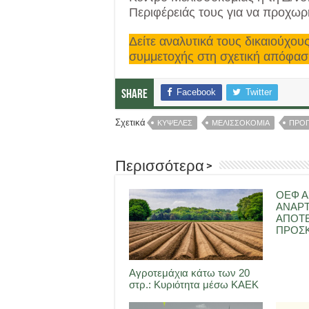
Περιφέρειάς τους για να προχωρ
Δείτε αναλυτικά τους δικαιούχους
συμμετοχής στη σχετική απόφα
Facebook
Twitter
Share
Σχετικά
ΚΥΨΕΛΕΣ
ΜΕΛΙΣΣΟΚΟΜΙΑ
ΠΡΟΓ
Περισσότερα >
ΟΕΦ Α
ΑΝΑΡ
ΑΠΟΤ
ΠΡΟΣΚ
Αγροτεμάχια κάτω των 20
στρ.: Κυριότητα μέσω ΚΑΕΚ