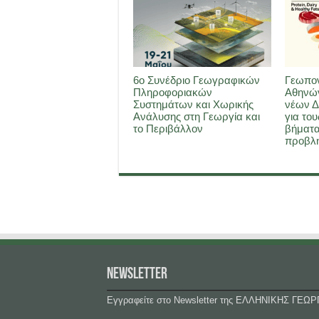
6ο Συνέδριο Γεωγραφικών
Γεωπον
Πληροφοριακών
Αθηνών
Συστημάτων και Χωρικής
νέων Δ
Ανάλυσης στη Γεωργία και
για του
το Περιβάλλον
βήματα
προβλη
NEWSLETTER
Εγγραφείτε στο Newsletter της ΕΛΛΗΝΙΚΗΣ ΓΕΩΡ