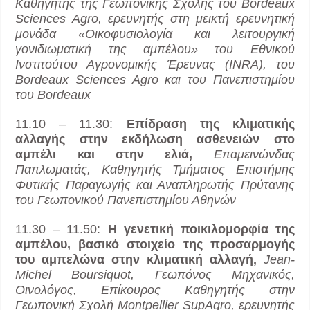
Καθηγητής της Γεωπονικής Σχολής του Bordeaux
Sciences Agro, ερευνητής στη μεικτή ερευνητική
μονάδα «Οικοφυσιολογία και λειτουργική
γονιδιωματική της αμπέλου» του Εθνικού
Ινστιτούτου Αγρονομικής Έρευνας (INRA), του
Bordeaux Sciences Agro και του Πανεπιστημίου
του Bordeaux
11.10 – 11.30:
Επίδραση της κλιματικής
αλλαγής στην εκδήλωση ασθενειών στο
αμπέλι και στην ελιά,
Επαμεινώνδας
Παπλωματάς, Καθηγητής Τμήματος Επιστήμης
Φυτικής Παραγωγής και Αναπληρωτής Πρύτανης
του Γεωπονικού Πανεπιστημίου Αθηνών
11.30 – 11.50:
Η γενετική ποικιλομορφία της
αμπέλου, βασικό στοιχείο της προσαρμογής
του αμπελώνα στην κλιματική αλλαγή,
Jean-
Michel Boursiquot, Γεωπόνος Μηχανικός,
Οινολόγος, Επίκουρος Καθηγητής στην
Γεωπονική Σχολή Montpellier SupAgro, ερευνητής