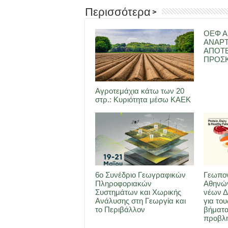
Περισσότερα >
ΟΕΦ Α
ΑΝΑΡ
ΑΠΟΤ
ΠΡΟΣΚ
Αγροτεμάχια κάτω των 20
στρ.: Κυριότητα μέσω ΚΑΕΚ
6ο Συνέδριο Γεωγραφικών
Γεωπον
Πληροφοριακών
Αθηνών
Συστημάτων και Χωρικής
νέων Δ
Ανάλυσης στη Γεωργία και
για του
το Περιβάλλον
βήματα
προβλη