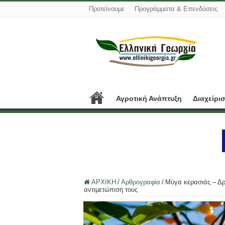
Προτείνουμε
Προγράμματα & Επενδύσεις
Αγροτική Ανάπτυξη
Διαχείρι
ΑΡΧΙΚΗ
/
Αρθρογραφία
/
Μύγα κερασιάς – Δρ
αντιμετώπισή τους