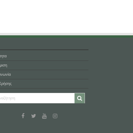
τητα
μιση
ινωνία
Χρήσης