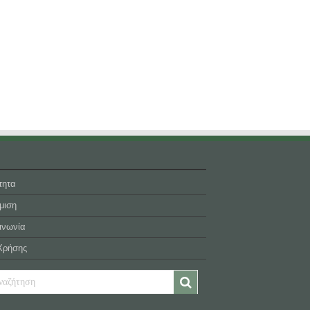
τητα
μιση
ινωνία
Χρήσης