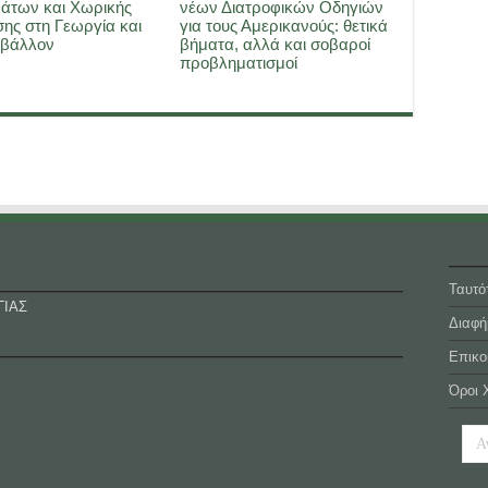
άτων και Χωρικής
νέων Διατροφικών Οδηγιών
ης στη Γεωργία και
για τους Αμερικανούς: θετικά
ιβάλλον
βήματα, αλλά και σοβαροί
προβληματισμοί
Ταυτό
ΓΙΑΣ
Διαφή
Επικο
Όροι 