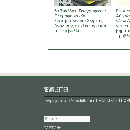
6ο Συνέδριο Γεωγραφικών
Γεωπον
Πληροφοριακών
Αθηνών
Συστημάτων και Χωρικής
νέων Δ
Ανάλυσης στη Γεωργία και
για του
το Περιβάλλον
βήματα
προβλη
NEWSLETTER
Εγγραφείτε στο Newsletter της ΕΛΛΗΝΙΚΗΣ ΓΕΩΡ
Email
*
CAPTCHA
*