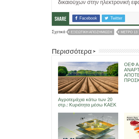
δικαιούχων στην ηλεκτρονική εφ
Facebook
Twitter
Share
Σχετικά
ΕΞΙΣΩΤΙΚΗ ΑΠΟΖΗΜΙΩΣΗ
ΜΕΤΡΟ 13
Περισσότερα >
ΟΕΦ Α
ΑΝΑΡ
ΑΠΟΤ
ΠΡΟΣΚ
Αγροτεμάχια κάτω των 20
στρ.: Κυριότητα μέσω ΚΑΕΚ