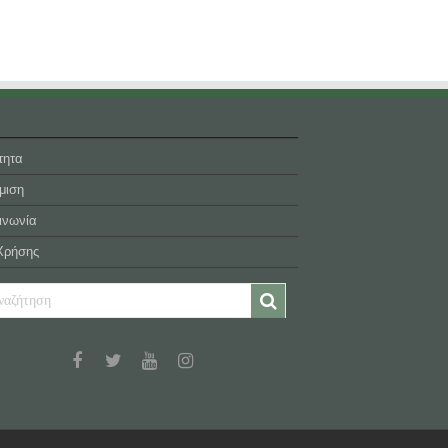
τητα
μιση
ινωνία
Χρήσης