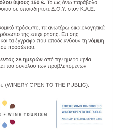
όλου ύψους 150 €.
Το ως άνω παράβολο
οσίου σε οποιαδήποτε Δ.Ο.Υ. στον Κ.Α.Ε.
 νομικό πρόσωπο, τα ανωτέρω δικαιολογητικά
πρόσωπο της επιχείρησης. Επίσης
 και τα έγγραφα που αποδεικνύουν τη νόμιμη
ικού προσώπου.
ι
εντός 28 ημερών
από την ημερομηνία
 και του συνόλου των προβλεπόμενων
είου (WINERY OPEN TO THE PUBLIC):