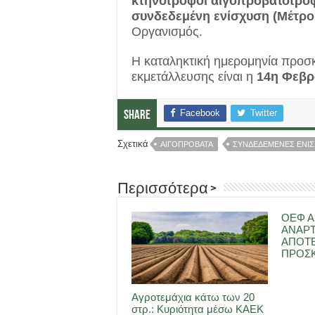
κτηνοτρόφοι αιγοπροβατοτρο
συνδεδεμένη ενίσχυση (Μέτρο
Οργανισμός.
Η καταληκτική ημερομηνία προσ
εκμετάλλευσης είναι η
14η Φεβρ
Facebook
Twitter
Share
Σχετικά
ΑΙΓΟΠΡΟΒΑΤΑ
ΣΥΝΔΕΔΕΜΕΝΕΣ ΕΝΙΣ
Περισσότερα >
ΟΕΦ Α
ΑΝΑΡ
ΑΠΟΤ
ΠΡΟΣΚ
Αγροτεμάχια κάτω των 20
στρ.: Κυριότητα μέσω ΚΑΕΚ