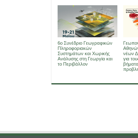
6ο Συνέδριο Γεωγραφικών
Γεωπον
Πληροφοριακών
Αθηνών
Συστημάτων και Χωρικής
νέων Δ
Ανάλυσης στη Γεωργία και
για του
το Περιβάλλον
βήματα
προβλη