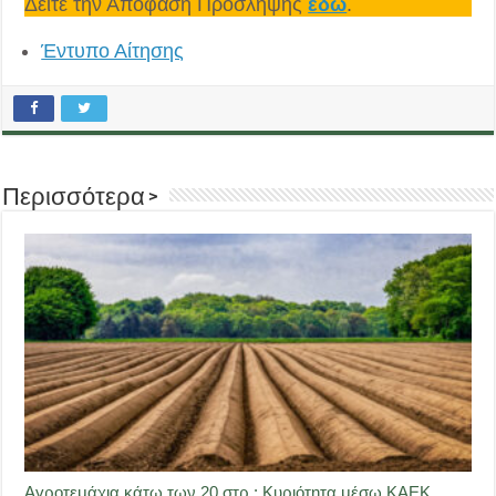
Δείτε την Απόφαση Πρόσληψης
εδώ
.
Έντυπο Αίτησης
Περισσότερα >
Αγροτεμάχια κάτω των 20 στρ.: Κυριότητα μέσω ΚΑΕΚ