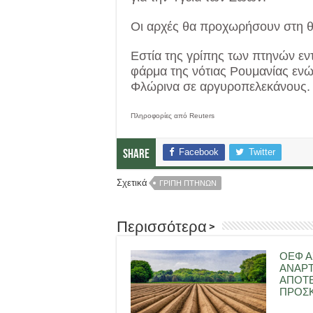
Οι αρχές θα προχωρήσουν στη 
Εστία της γρίπης των πτηνών ε
φάρμα της νότιας Ρουμανίας ενώ 
Φλώρινα σε αργυροπελεκάνους
Πληροφορίες από Reuters
Facebook
Twitter
Share
Σχετικά
ΓΡΙΠΗ ΠΤΗΝΩΝ
Περισσότερα >
ΟΕΦ Α
ΑΝΑΡ
ΑΠΟΤ
ΠΡΟΣΚ