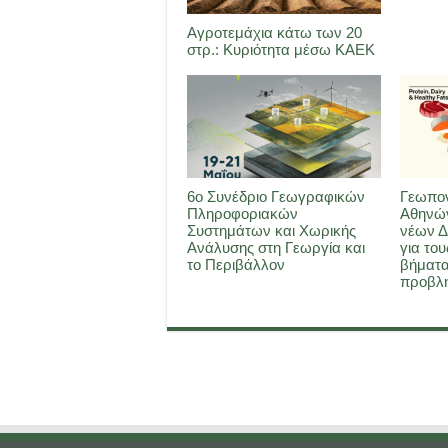
Αγροτεμάχια κάτω των 20
στρ.: Κυριότητα μέσω ΚΑΕΚ
6ο Συνέδριο Γεωγραφικών
Γεωπον
Πληροφοριακών
Αθηνών
Συστημάτων και Χωρικής
νέων Δ
Ανάλυσης στη Γεωργία και
για του
το Περιβάλλον
βήματα
προβλη