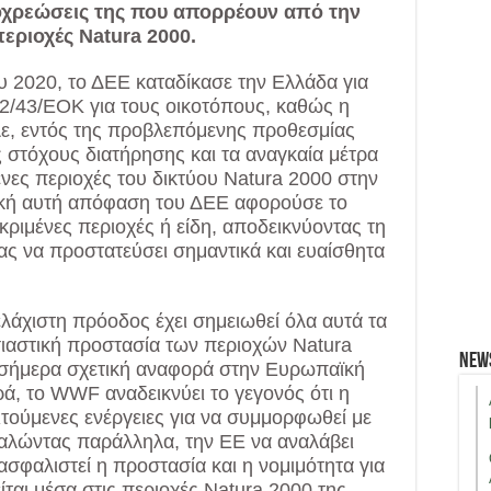
χρεώσεις της που απορρέουν από την
εριοχές Natura 2000.
υ 2020, το ΔΕΕ καταδίκασε την Ελλάδα για
2/43/ΕΟΚ για τους οικοτόπους, καθώς η
λε, εντός της προβλεπόμενης προθεσμίας
 στόχους διατήρησης και τα αναγκαία μέτρα
νες περιοχές του δικτύου Natura 2000 στην
ική αυτή απόφαση του ΔΕΕ αφορούσε το
κριμένες περιοχές ή είδη, αποδεικνύοντας τη
ας να προστατεύσει σημαντικά και ευαίσθητα
άχιστη πρόοδος έχει σημειωθεί όλα αυτά τα
σιαστική προστασία των περιοχών Natura
New
σήμερα σχετική αναφορά στην Ευρωπαϊκή
, το WWF αναδεικνύει το γεγονός ότι η
ιτούμενες ενέργειες για να συμμορφωθεί με
καλώντας παράλληλα, την ΕΕ να αναλάβει
σφαλιστεί η προστασία και η νομιμότητα για
ται μέσα στις περιοχές Natura 2000 της