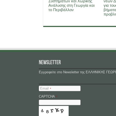
Συστημάτων και Χωρικής
νέων Δ
Ανάλυσης στη Γεωργία και
για του
το Περιβάλλον
βήματα
προβλη
NEWSLETTER
Εγγραφείτε στο Newsletter της ΕΛΛΗΝΙΚΗΣ ΓΕΩΡ
Email
*
CAPTCHA
*