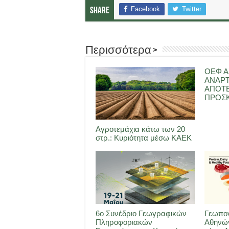
Facebook
Twitter
Share
Περισσότερα >
ΟΕΦ Α
ΑΝΑΡ
ΑΠΟΤ
ΠΡΟΣΚ
Αγροτεμάχια κάτω των 20
στρ.: Κυριότητα μέσω ΚΑΕΚ
6ο Συνέδριο Γεωγραφικών
Γεωπον
Πληροφοριακών
Αθηνών