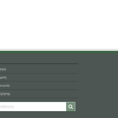
τητα
μιση
ινωνία
Χρήσης