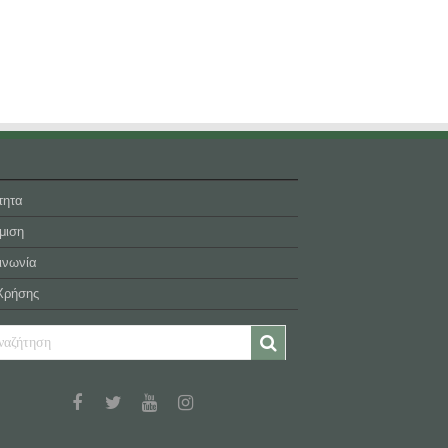
τητα
μιση
ινωνία
Χρήσης