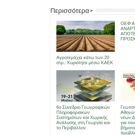
Περισσότερα >
ΟΕΦ Α
ΑΝΑΡ
ΑΠΟΤ
ΠΡΟΣΚ
Αγροτεμάχια κάτω των 20
στρ.: Κυριότητα μέσω ΚΑΕΚ
6ο Συνέδριο Γεωγραφικών
Γεωπον
Πληροφοριακών
Αθηνών
Συστημάτων και Χωρικής
νέων Δ
Ανάλυσης στη Γεωργία και
για του
το Περιβάλλον
βήματα
προβλη