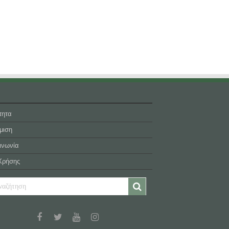
τητα
μιση
ινωνία
Χρήσης