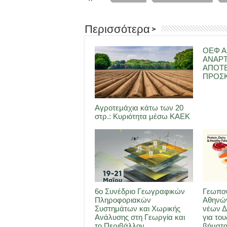
Περισσότερα >
ΟΕΦ Α
ΑΝΑΡ
ΑΠΟΤ
ΠΡΟΣΚ
Αγροτεμάχια κάτω των 20
στρ.: Κυριότητα μέσω ΚΑΕΚ
6ο Συνέδριο Γεωγραφικών
Γεωπον
Πληροφοριακών
Αθηνών
Συστημάτων και Χωρικής
νέων Δ
Ανάλυσης στη Γεωργία και
για του
το Περιβάλλον
βήματα