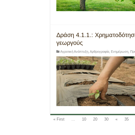
Δράση 4.1.1.: Χρηματοδότησ
γεωργούς
Αγροτική Ανάπτυξη
,
Αρθρογραφία
,
Ενημέρωση
,
Πρ
« First
...
10
20
30
«
35