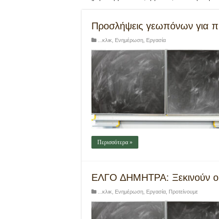
Προσλήψεις γεωπόνων για πρ
...κλικ
,
Ενημέρωση
,
Εργασία
Περισσότερα »
ΕΛΓΟ ΔΗΜΗΤΡΑ: Ξεκινούν οι
...κλικ
,
Ενημέρωση
,
Εργασία
,
Προτείνουμε