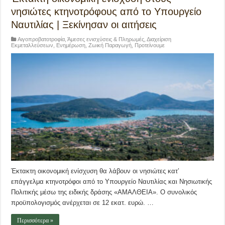
νησιώτες κτηνοτρόφους από το Υπουργείο
Ναυτιλίας | Ξεκίνησαν οι αιτήσεις
Αιγοπροβατοτροφία
,
Άμεσες ενισχύσεις & Πληρωμές
,
Διαχείριση
Εκμεταλλεύσεων
,
Ενημέρωση
,
Ζωική Παραγωγή
,
Προτείνουμε
Έκτακτη οικονομική ενίσχυση θα λάβουν οι νησιώτες κατ’
επάγγελμα κτηνοτρόφοι από το Υπουργείο Ναυτιλίας και Νησιωτικής
Πολιτικής μέσω της ειδικής δράσης «ΑΜΑΛΘΕΙΑ». Ο συνολικός
προϋπολογισμός ανέρχεται σε 12 εκατ. ευρώ. …
Περισσότερα »