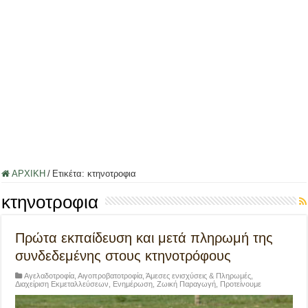
ΑΡΧΙΚΗ
/
Ετικέτα:
κτηνοτροφια
κτηνοτροφια
Πρώτα εκπαίδευση και μετά πληρωμή της
συνδεδεμένης στους κτηνοτρόφους
Αγελαδοτροφία
,
Αιγοπροβατοτροφία
,
Άμεσες ενισχύσεις & Πληρωμές
,
Διαχείριση Εκμεταλλεύσεων
,
Ενημέρωση
,
Ζωική Παραγωγή
,
Προτείνουμε