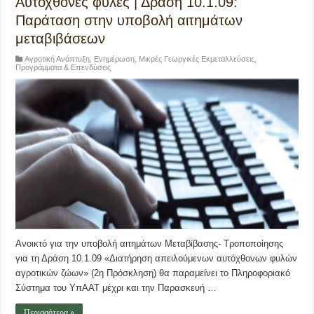
Αυτόχθονες φυλές | Δράση 10.1.09:
Παράταση στην υποβολή αιτημάτων
μεταβιβάσεων
Αγροτική Ανάπτυξη
,
Ενημέρωση
,
Μικρές Γεωργικές Εκμεταλλεύσεις
,
Προγράμματα & Επενδύσεις
Ανοικτό για την υποβολή αιτημάτων Μεταβίβασης- Τροποποίησης
για τη Δράση 10.1.09 «Διατήρηση απειλούμενων αυτόχθονων φυλών
αγροτικών ζώων» (2η Πρόσκληση) θα παραμείνει το Πληροφοριακό
Σύστημα του ΥπΑΑΤ μέχρι και την Παρασκευή …
Περισσότερα »