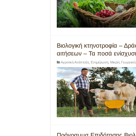
Βιολογική κτηνοτροφία – Δρ
αιτήσεων – Τα ποσά ενίσχυση
Αγροτική Ανάπτυξη
,
Ενημέρωση
,
Μικρές Γεωργικέ
Πρόγραμμα Επιδότησης Βιολ