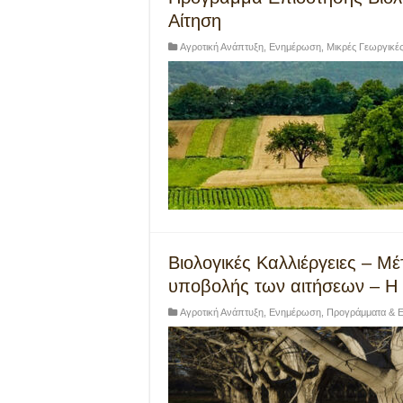
Αίτηση
Αγροτική Ανάπτυξη
,
Ενημέρωση
,
Μικρές Γεωργικέ
Βιολογικές Καλλιέργειες – Μ
υποβολής των αιτήσεων – Η
Αγροτική Ανάπτυξη
,
Ενημέρωση
,
Προγράμματα & Ε