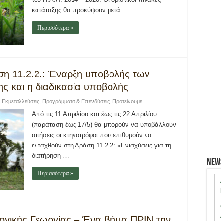
κατάταξης θα προκύψουν μετά …
Περισσότερα »
άση 11.2.2.: Έναρξη υποβολής των
ς και η διαδικασία υποβολής
ς Εκμεταλλεύσεις
,
Προγράμματα & Επενδύσεις
,
Προτείνουμε
Από τις 11 Απριλίου και έως τις 22 Απριλίου
(παράταση έως 17/5) θα μπορούν να υποβάλλουν
αιτήσεις οι κτηνοτρόφοι που επιθυμούν να
ενταχθούν στη Δράση 11.2.2: «Ενισχύσεις για τη
διατήρηση …
New
Περισσότερα »
ογικής Γεωργίας – Ένα βήμα ΠΡΙΝ την